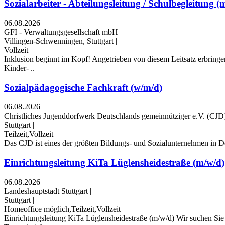
Sozialarbeiter - Abteilungsleitung / Schulbegleitung (
06.08.2026
|
GFI - Verwaltungsgesellschaft mbH
|
Villingen-Schwenningen, Stuttgart
|
Vollzeit
Inklusion beginnt im Kopf! Angetrieben von diesem Leitsatz erbringen
Kinder- ..
Sozialpädagogische Fachkraft (w/m/d)
06.08.2026
|
Christliches Jugenddorfwerk Deutschlands gemeinnütziger e.V. (CJD
Stuttgart
|
Teilzeit,Vollzeit
Das CJD ist eines der größten Bildungs- und Sozialunternehmen in De
Einrichtungsleitung KiTa Lüglensheidestraße (m/w/d)
06.08.2026
|
Landeshauptstadt Stuttgart
|
Stuttgart
|
Homeoffice möglich,Teilzeit,Vollzeit
Einrichtungsleitung KiTa Lüglensheidestraße (m/w/d) Wir suchen Sie f