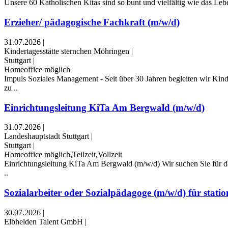
Unsere 60 Katholischen Kitas sind so bunt und vielfältig wie das Lebe
Erzieher/ pädagogische Fachkraft (m/w/d)
31.07.2026
|
Kindertagesstätte sternchen Möhringen
|
Stuttgart
|
Homeoffice möglich
Impuls Soziales Management - Seit über 30 Jahren begleiten wir Kin
zu ..
Einrichtungsleitung KiTa Am Bergwald (m/w/d)
31.07.2026
|
Landeshauptstadt Stuttgart
|
Stuttgart
|
Homeoffice möglich,Teilzeit,Vollzeit
Einrichtungsleitung KiTa Am Bergwald (m/w/d) Wir suchen Sie für da
..
Sozialarbeiter oder Sozialpädagoge (m/w/d) für station
30.07.2026
|
Elbhelden Talent GmbH
|