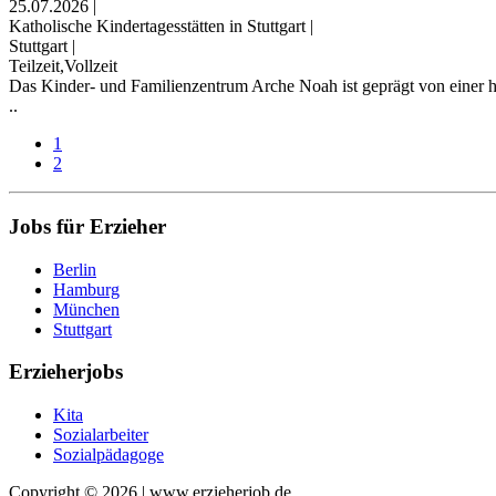
25.07.2026
|
Katholische Kindertagesstätten in Stuttgart
|
Stuttgart
|
Teilzeit,Vollzeit
Das Kinder- und Familienzentrum Arche Noah ist geprägt von einer h
..
1
2
Jobs für Erzieher
Berlin
Hamburg
München
Stuttgart
Erzieherjobs
Kita
Sozialarbeiter
Sozialpädagoge
Copyright © 2026 | www.erzieherjob.de